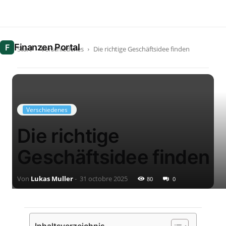
Start
Verschiedenes
Die richtige Geschäftsidee finden
Verschiedenes
Die richtige
Geschäftsidee finden
Von
Lukas Muller
-
31 octobre 2025
80
0
Inhaltsverzeichnis