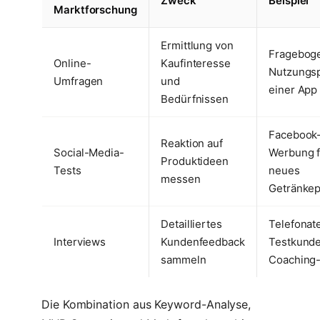
Zweck
Beispiel
Marktforschung
Ermittlung von
Frageboge
Online-
Kaufinteresse
Nutzungsp
Umfragen
und
einer App
Bedürfnissen
Facebook
Reaktion auf
Social-Media-
Werbung f
Produktideen
Tests
neues
messen
Getränkep
Detailliertes
Telefonat
Interviews
Kundenfeedback
Testkunde
sammeln
Coaching
Die Kombination aus Keyword-Analyse,