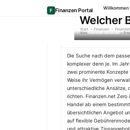
Finanzen.
Willkommen
Welcher B
Start
Finanzen
Finanzen
Von
Hannah Schmidt
-
5 n
Die Suche nach dem passen
komplexer denn je. Im Jahr
zwei prominente Konzepte 
Weise ihr Vermögen verwal
unterschiedliche Ansätze, 
richten. Finanzen.net Zero 
Handel ab einem bestimmte
übersichtlichen Angebot un
auf flexible Gebührenmodel
und attraktive Zinsangebot