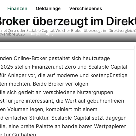
net Zero oder Scalable Ca
Finanzen
Geldanlage
Verschiedenes
roker überzeugt im Direk
.net Zero oder Scalable Capital: Welcher Broker überzeugt im Direktvergleich
ovembre 2025
94
0
den Online-Broker gestaltet sich heutzutage
 2025 stellen Finanzen.net Zero und Scalable Capital
für Anleger vor, die auf moderne und kostengünstige
ten möchten. Beide Broker verfolgen
die sich gezielt an verschiedene Nutzergruppen
ist für jene interessant, die Wert auf gebührenfreien
n Volumen legen, kombiniert mit einem
d einfacher Struktur. Scalable Capital setzt dagegen
le, eine breite Palette an handelbaren Wertpapieren
e für Guthaben.