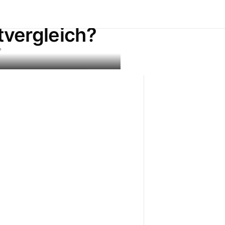
pital:
tvergleich?
?