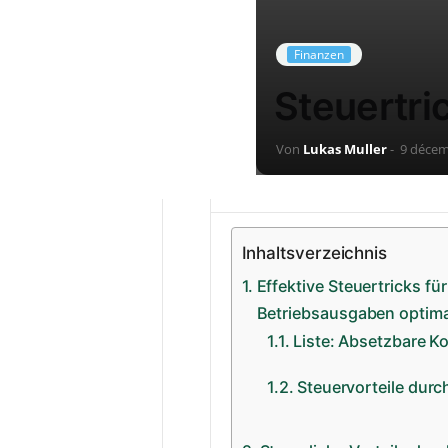
Finanzen
Steuertri
Von
Lukas Muller
-
9 décem
Inhaltsverzeichnis
Effektive Steuertricks f
Betriebsausgaben optima
Liste: Absetzbare K
Steuervorteile durc