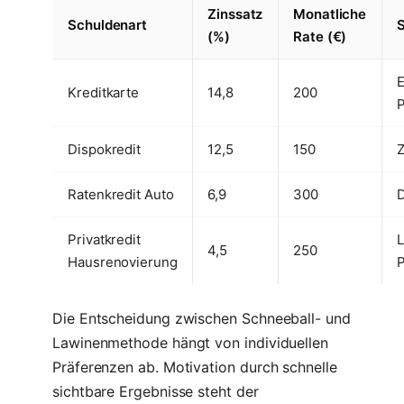
Zinssatz
Monatliche
Schuldenart
S
(%)
Rate (€)
E
Kreditkarte
14,8
200
P
Dispokredit
12,5
150
Ratenkredit Auto
6,9
300
D
Privatkredit
L
4,5
250
Hausrenovierung
P
Die Entscheidung zwischen Schneeball- und
Lawinenmethode hängt von individuellen
Präferenzen ab. Motivation durch schnelle
sichtbare Ergebnisse steht der