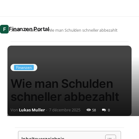
Start
Finanzen
Wie man Schulden schneller abbezahlt
Finanzen
Wie man Schulden
schneller abbezahlt
Von
Lukas Muller
-
7 décembre 2025
58
0
Inhaltsverzeichnis