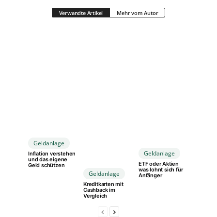
Verwandte Artikel
Mehr vom Autor
Geldanlage
Geldanlage
Inflation verstehen
und das eigene
ETF oder Aktien
Geld schützen
was lohnt sich für
Geldanlage
Anfänger
Kreditkarten mit
Cashback im
Vergleich