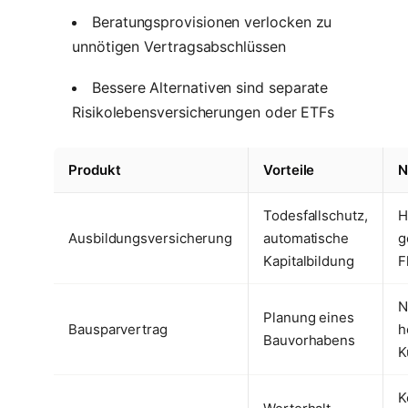
Beratungsprovisionen verlocken zu
unnötigen Vertragsabschlüssen
Bessere Alternativen sind separate
Risikolebensversicherungen oder ETFs
Produkt
Vorteile
N
Todesfallschutz,
H
Ausbildungsversicherung
automatische
g
Kapitalbildung
F
N
Planung eines
Bausparvertrag
h
Bauvorhabens
K
K