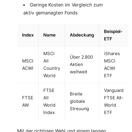
Geringe Kosten im Vergleich zum
aktiv gemanagten Fonds
Beispiel-
Index
Name
Abdeckung
ETF
MSCI
iShares
Über 2.800
MSCI
All
MSCI
Aktien
ACWI
Country
ACWI
weltweit
World
ETF
FTSE
Vanguard
Breite
FTSE
All
FTSE All-
globale
AW
World
World
Streuung
Index
ETF
Mit der richtigen Wahl und einem langen