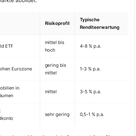
ärkte abbildet.
Typische
Risikoprofil
Renditeerwartung
mittel bis
ld ETF
4-8 % p.a.
hoch
gering bis
eihen Eurozone
1-3 % p.a.
mittel
bilien in
mittel
3-5 % p.a.
räumen
k
sehr gering
0,5-1 % p.a.
dkonto