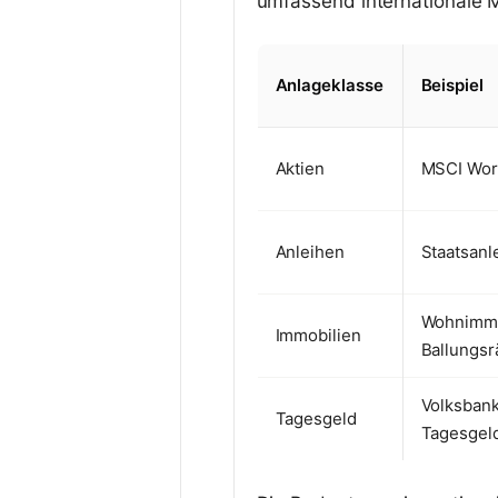
umfassend internationale M
Anlageklasse
Beispiel
Aktien
MSCI Wor
Anleihen
Staatsanl
Wohnimmo
Immobilien
Ballungs
Volksban
Tagesgeld
Tagesgel