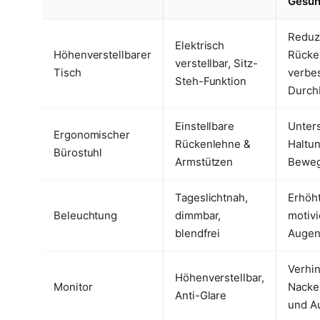
Gesun
Reduz
Elektrisch
Höhenverstellbarer
Rücke
verstellbar, Sitz-
Tisch
verbe
Steh-Funktion
Durch
Einstellbare
Unters
Ergonomischer
Rückenlehne &
Haltu
Bürostuhl
Armstützen
Beweg
Tageslichtnah,
Erhöh
Beleuchtung
dimmbar,
motivi
blendfrei
Auge
Verhi
Höhenverstellbar,
Monitor
Nacke
Anti-Glare
und A