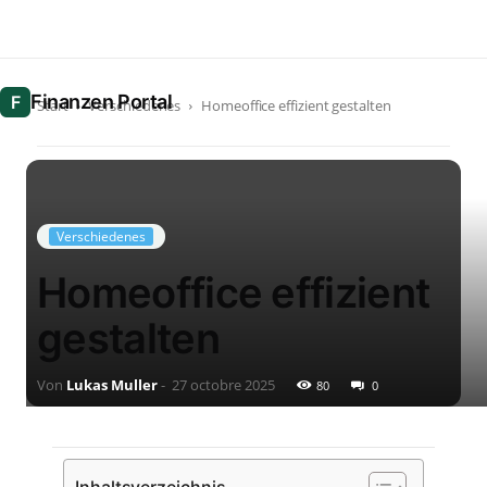
Start
Verschiedenes
Homeoffice effizient gestalten
Verschiedenes
Homeoffice effizient
gestalten
Von
Lukas Muller
-
27 octobre 2025
80
0
Inhaltsverzeichnis