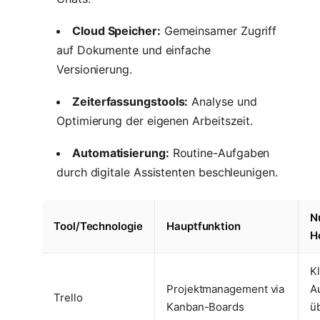
Cloud Speicher:
Gemeinsamer Zugriff
auf Dokumente und einfache
Versionierung.
Zeiterfassungstools:
Analyse und
Optimierung der eigenen Arbeitszeit.
Automatisierung:
Routine-Aufgaben
durch digitale Assistenten beschleunigen.
N
Tool/Technologie
Hauptfunktion
H
K
Projektmanagement via
A
Trello
Kanban-Boards
ü