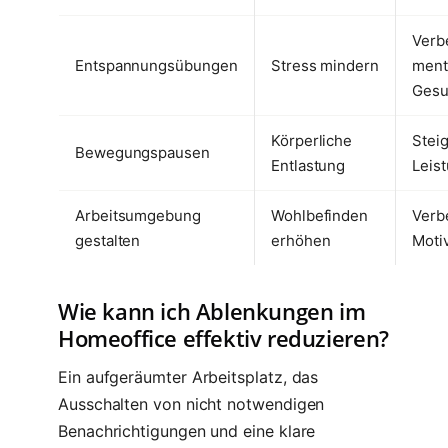
Verb
Entspannungsübungen
Stress mindern
ment
Gesu
Körperliche
Steig
Bewegungspausen
Entlastung
Leist
Arbeitsumgebung
Wohlbefinden
Verb
gestalten
erhöhen
Moti
Wie kann ich Ablenkungen im
Homeoffice effektiv reduzieren?
Ein aufgeräumter Arbeitsplatz, das
Ausschalten von nicht notwendigen
Benachrichtigungen und eine klare