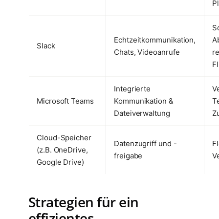
P
S
Echtzeitkommunikation,
A
Slack
Chats, Videoanrufe
r
Fl
Integrierte
V
Microsoft Teams
Kommunikation &
T
Dateiverwaltung
Z
Cloud-Speicher
Datenzugriff und -
Fl
(z.B. OneDrive,
freigabe
V
Google Drive)
Strategien für ein
effizientes